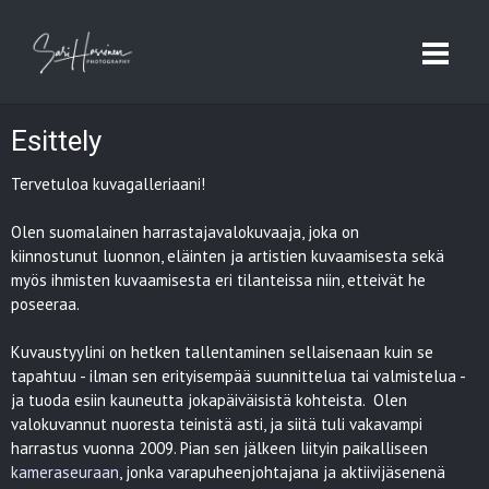
Esittely
Tervetuloa kuvagalleriaani!
Olen suomalainen harrastajavalokuvaaja, joka on
kiinnostunut luonnon, eläinten ja artistien kuvaamisesta sekä
myös ihmisten kuvaamisesta eri tilanteissa niin, etteivät he
poseeraa.
Kuvaustyylini on hetken tallentaminen sellaisenaan kuin se
tapahtuu - ilman sen erityisempää suunnittelua tai valmistelua -
ja tuoda esiin kauneutta jokapäiväisistä kohteista. Olen
valokuvannut nuoresta teinistä asti, ja siitä tuli vakavampi
harrastus vuonna 2009. Pian sen jälkeen liityin paikalliseen
kameraseuraan
, jonka varapuheenjohtajana ja aktiivijäsenenä