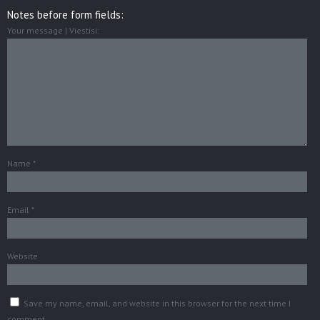
Notes before form fields:
Your message | Viestisi:
Name
*
Email
*
Website
Save my name, email, and website in this browser for the next time I
comment.